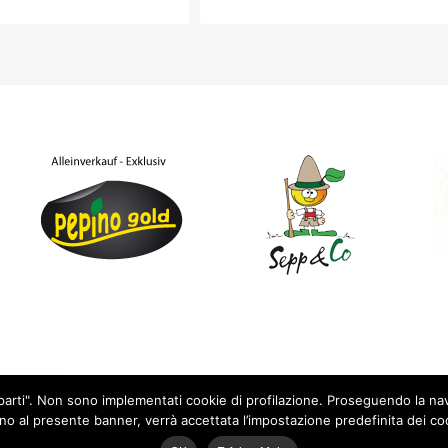
ze parti". Non sono implementati cookie di profilazione. Proseguendo la n
no al presente banner, verrà accettata l’impostazione predefinita dei co