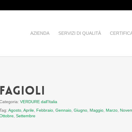
AZIENDA
SERVIZI DI QUALITÀ
CERTIFIC
Fagioli
Categoria:
VERDURE dall'Italia
Tag:
Agosto
,
Aprile
,
Febbraio
,
Gennaio
,
Giugno
,
Maggio
,
Marzo
,
Nove
Ottobre
,
Settembre