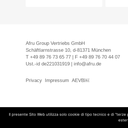
Afru Group Vertriebs GmbH
Schäftlarnstrasse 10, d-81371 München
T +49 89 76 73 65 77 | F +49 89 76 70 44 07
Ust.-id de221031919 | info@afru.de
Privacy
Impressum
AEVB￼
marketing
Il presente Sito Web utilizza solo cookie di tipo tecnico e di "ter
ester