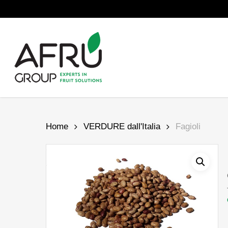
Skip
to
main
content
Home
VERDURE dall'Italia
Fagioli