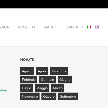
AZIONI
PRODOTTI
MARCHI
CONTATTI
Monate
Agosto
Aprile
Dicembre
Febbraio
Gennaio
Giugno
Luglio
Maggio
Marzo
mbre
,
Novembre
Ottobre
Settembre