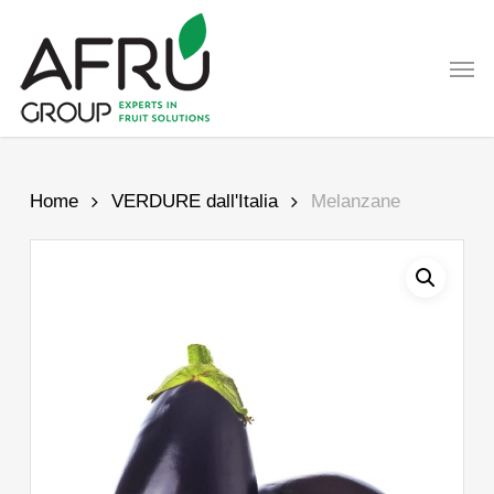
Skip
to
Men
main
content
Home
VERDURE dall'Italia
Melanzane