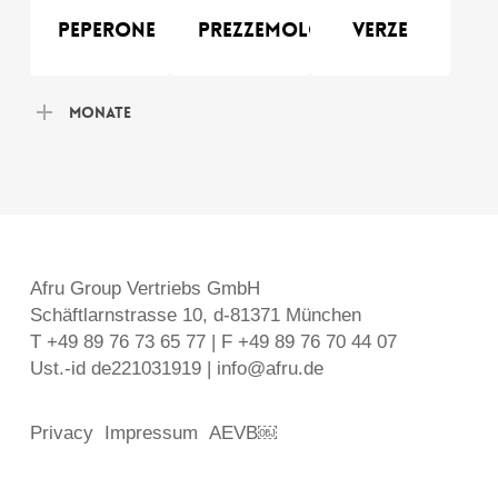
Peperone
Prezzemolo
Verze
Monate
Afru Group Vertriebs GmbH
Schäftlarnstrasse 10, d-81371 München
T +49 89 76 73 65 77 | F +49 89 76 70 44 07
Ust.-id de221031919 | info@afru.de
Privacy
Impressum
AEVB￼