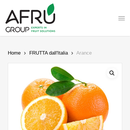
Skip
to
Men
main
content
Home
FRUTTA dall'Italia
Arance