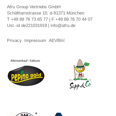
Afru Group Vertriebs GmbH
Schäftlarnstrasse 10, d-81371 München
T +49 89 76 73 65 77 | F +49 89 76 70 44 07
Ust.-id de221031919 | info@afru.de
Privacy
Impressum
AEVB￼