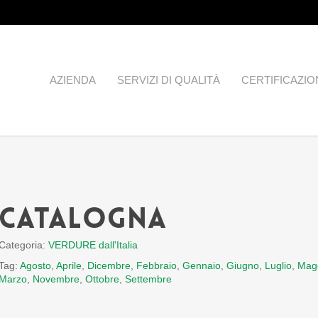
AZIENDA
SERVIZI DI QUALITÀ
CERTIFICAZIO
Catalogna
Categoria:
VERDURE dall'Italia
Tag:
Agosto
,
Aprile
,
Dicembre
,
Febbraio
,
Gennaio
,
Giugno
,
Luglio
,
Mag
Marzo
,
Novembre
,
Ottobre
,
Settembre