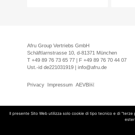
Afru Group Vertriebs GmbH
Schäftlarnstrasse 10, d-81371 München
T +49 89 76 73 65 77 | F +49 89 76 70 44 07
Ust.-id de221031919 | info@afru.de
Privacy
Impressum
AEVB￼
Il presente Sito Web utilizza solo cookie di tipo tecnico e di "ter
ester
marketing