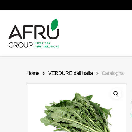
Skip
to
main
content
Home
VERDURE dall'Italia
Catalogna