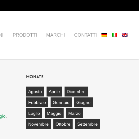
NI
PRODOTTI
MARCHI
CONTATTI
Monate
Agosto
Aprile
Dicembre
Febbraio
Gennaio
Giugno
Luglio
Maggio
Marzo
gio
,
Novembre
Ottobre
Settembre