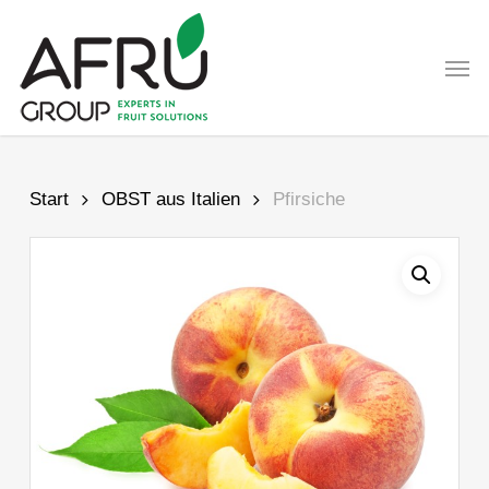
Skip
to
Men
main
content
Start
OBST aus Italien
Pfirsiche