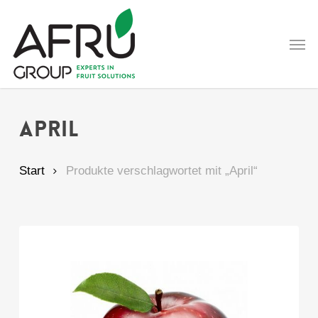
Skip
to
Men
main
content
April
Start
Produkte verschlagwortet mit „April“