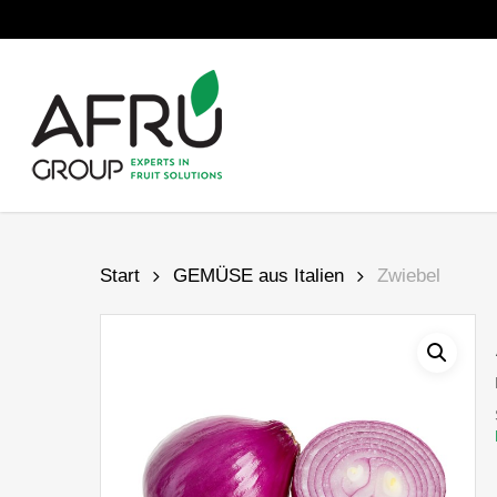
Skip
to
main
content
Start
GEMÜSE aus Italien
Zwiebel