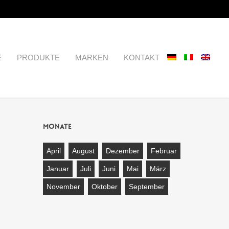
E
PRODUKTE
MARKEN
KONTAKT
Monate
April
August
Dezember
Februar
Januar
Juli
Juni
Mai
März
November
Oktober
September