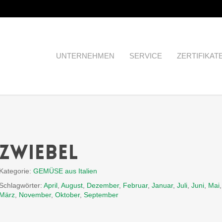
UNTERNEHMEN
SERVICE
ZERTIFIKAT
Zwiebel
Kategorie:
GEMÜSE aus Italien
Schlagwörter:
April
,
August
,
Dezember
,
Februar
,
Januar
,
Juli
,
Juni
,
Mai
,
März
,
November
,
Oktober
,
September