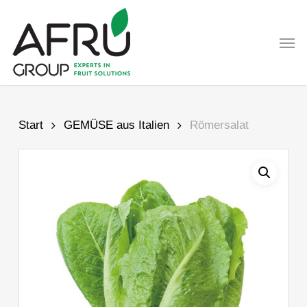
Skip
to
Men
main
content
Start
GEMÜSE aus Italien
Römersalat